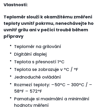
Vlastnosti:
Teploměr slouží k okamžitému změření
teploty uvnitř pokrmu, nenechávejte ho
uvnitř grilu ani v pečící troubě během
přípravy
Teploměr na grilování
Digitální displej
Teplota s přesností 1°C
Teplota se zobrazuje v °C / °F
Jednoduché ovládání
Rozmezí teploty: –50°C – 300°C / –
58°F – 572°F
Pamatuje si maximální a minimální
hodnoty měření