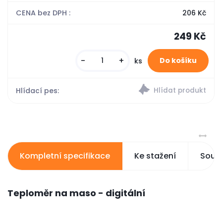
CENA bez DPH :
206 Kč
249 Kč
-
+
ks
Hlídací pes:
Kompletní specifikace
Ke stažení
Souvi
Teploměr na maso - digitální