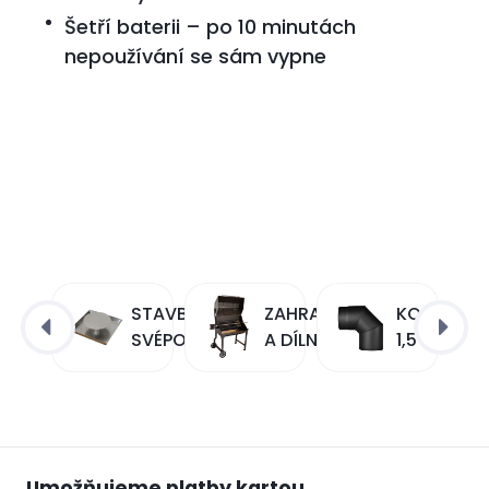
Šetří baterii – po 10 minutách
nepoužívání se sám vypne
KAMNA,
STAVBA
ZAHRADA
KOUŘOVO
KOTLE
SVÉPOMOCÍ
A DÍLNA
1,5 MM
Umožňujeme platby kartou