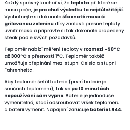
Každý správný kuchař ví, že
teplota
při které se
maso peče,
je pro chuť výsledku to nejdůležitější
.
Vychutnejte si dokonale
šťavnaté maso či
grilovanou zeleninu
díky znalosti přesné teploty
uvnitř masa a připravte si tak dokonale propečený
steak podle svých požadavků.
Teploměr nabízí měření teploty v
rozmezí –50°C
až 300°C
s přesností 1°C. Teploměr taktéž
umožňuje přepínání mezi stupni Celsia a stupni
Fahrenheita.
Aby teploměr šetřil baterie (první baterie je
součástí teploměru), tak se
po 10 minutách
nepoužívání sám vypne
. Baterie je jednoduše
vyměnitelná, stačí odšroubovat vršek teploměru
a baterii vyměnit. Napájení zaručuje
baterie LR44.