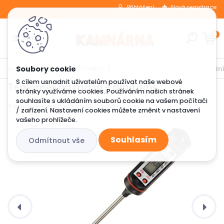
Přihlášení
Nová registrace
0
Úvod
STAVBA SVÉPOMOCÍ
Teploměr na maso - digitáln
S cílem usnadnit uživatelům používat naše webové
Teploměr na maso - digitální
stránky využíváme cookies. Používáním našich stránek
souhlasíte s ukládáním souborů cookie na vašem počítači
Teploměr na maso - digitální
/ zařízení. Nastavení cookies můžete změnit v nastavení
vašeho prohlížeče.
Souhlasím
Odmítnout vše